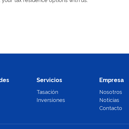
 your tax residence options with us.
des
Servicios
Empresa
Tasación
Nosotros
Inversiones
Noticias
Contacto