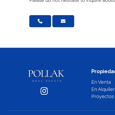
Please do not hesitate to inquire about
Propieda
En Venta
En Alquiler
Proyectos